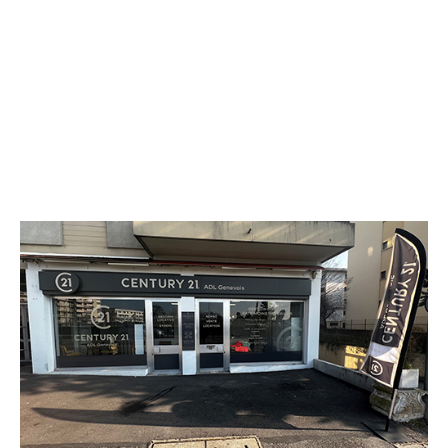
CENTURY 21 ADL Genevois
17 route d'Etrembières
ANNEMASSE - 74100
Envoyer un message
Téléphoner à l'agence